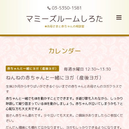
03-5350-1581
マミーズルームしろた
❀お母さまと赤ちゃんの相談室
カレンダー
毎週水曜日 12:30～13:30
赤ちゃんと一緒にヨガ（産後ヨガ）
ねんねの赤ちゃんと一緒にヨガ（産後ヨガ）
生後2か月からずりばいができるぐらいまでの赤ちゃんとお母さんのヨガクラスで
す
赤ちゃんと一緒でも体を動かすことでできます。手遊び歌も入れながら、しっかり
呼吸して凝り固まっている体を動かしましょう。赤ちゃんが泣いてしまうかも？と
心配な方も大丈夫ですよ。
皆さん赤ちゃん連れです。少々泣いても大丈夫。ご興味がありましたらご参加くだ
さい。
だんだん環境にも慣れて泣かなりますし、ヨガもしっかりできるようになります。