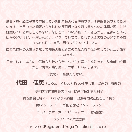
渋谷区を中心に子育て応援している助産師の代田佳恵です。「妊娠おめでとうござ
います」と言われた瞬間からうれしい反面何となく落ち着かない。体調が悪いけど
妊娠しているから仕方がない。などとついつい頑張っている方から、産後赤ちゃん
はかわいいけど、体がしんどい。イライラしてる。これで大丈夫なのかいつも不安
でいっぱい。育児は思うようにいきません。
自分も育児の大変さを知って都会のお母さまの育児のお手伝いをしたいと思い活動
しています。
子育てしている方のお気持ちを分かち合いながら妊娠から卒乳まで、助産師の立場
からご両親に寄り添い、サポートいたします。
お気軽にご相談ください。
代田 佳恵
（しろた よしえ）1966年生まれ 助産師 看護師
信州大学医療短期大学部 助産学特別専攻科卒
病院勤務を経て2003年より渋谷区に出張専門助産院として開設
・日本マタニティヨーガ協会認定インストラクター
・ピーターウオーカーベビーマッサージ認定講師
・タッチケア研究会会員
・RYT200（
Registered
Yoga
Teacher
）
CWT200