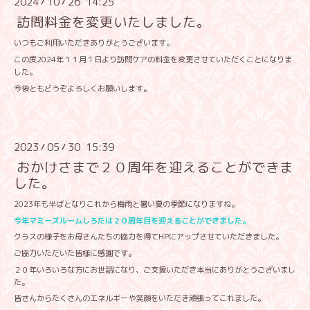
2024
10
26 14:25
/
/
訪問料金を変更いたしました。
いつもご利用いただきありがとうございます。
この度2024年１１月１日より訪問ケアの料金を変更させていただくことになりま
した。
今後ともどうぞよろしくお願いします。
2023
05
30 15:39
/
/
おかけさまで２０周年を迎えることができま
した。
2023年も半ばとなりこれから梅雨と暑い夏の季節になりますね。
今年マミーズルームしろたは２０周年目を迎えることができました。
クラスの様子をお母さんたちの協力を得てHPにアップさせていただきました。
ご協力いただいた皆様に感謝です。
２０年いろいろな方にお世話になり、ご支援いただき本当にありがとうございまし
た。
皆さんからたくさんのエネルギーや笑顔をいただき頑張ってこれました。