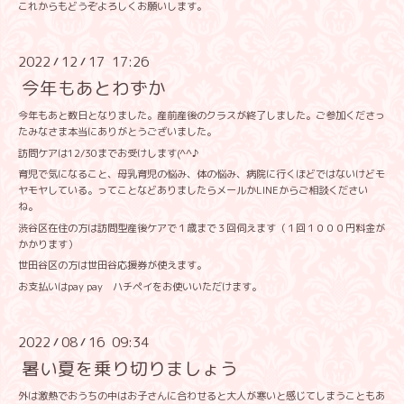
これからもどうぞよろしくお願いします。
2022
12
17 17:26
/
/
今年もあとわずか
今年もあと数日となりました。産前産後のクラスが終了しました。ご参加くださっ
たみなさま本当にありがとうございました。
訪問ケアは12/30までお受けします(^^♪
育児で気になること、母乳育児の悩み、体の悩み、病院に行くほどではないけどモ
ヤモヤしている。ってことなどありましたらメールかLINEからご相談ください
ね。
渋谷区在住の方は訪問型産後ケアで１歳まで３回伺えます（１回１０００円料金が
かかります）
世田谷区の方は世田谷応援券が使えます。
お支払いはpay pay ハチペイをお使いいただけます。
2022
08
16 09:34
/
/
暑い夏を乗り切りましょう
外は激熱でおうちの中はお子さんに合わせると大人が寒いと感じてしまうこともあ