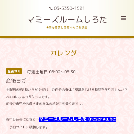
03-5350-1581
マミーズルームしろた
❀お母さまと赤ちゃんの相談室
カレンダー
毎週土曜日 08:00～08:30
産後ヨガ
産後ヨガ
土曜日の朝8時から30分だけ、ご自分の身体に意識をむける時間を作りませんか？
ZOOMによるヨガクラスです。
前後で育児やお母さまの身体の相談にも乗りますよ。
マミーズルームしろた (reserva.be
お申し込みはこちら→
)
予約サイトに移動します。