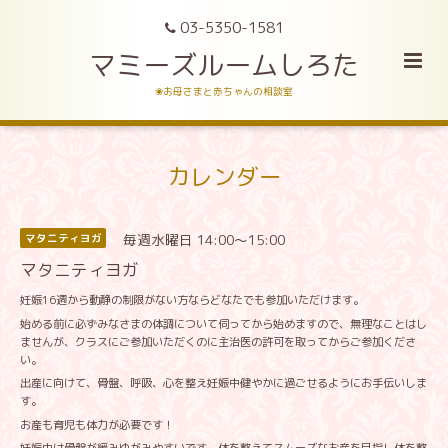
03-5350-1581
マミーズルームしろた
❀お母さまと赤ちゃんの相談室
カレンダー
毎週水曜日 14:00～15:00
マタニティヨガ
マタニティヨガ
妊娠16週から動静の制限がない方ならどなたでも参加いただけます。
始める前に必ずみなさまの体調について伺ってから始めますので、無理なことはし
ませんが、クラスにご参加いただくのに主治医の許可を取ってからご参加くださ
い。
出産に向けて、骨盤、呼吸、心を整え妊娠中健やかに過ごせるようにお手伝いしま
す。
お産も育児も体力が必要です！