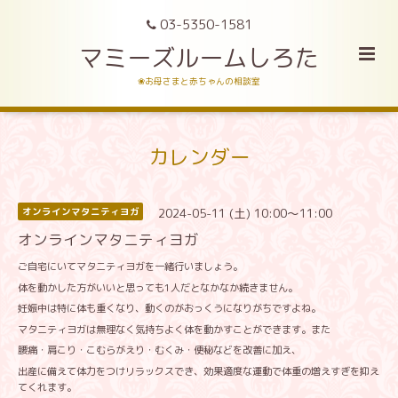
03-5350-1581
マミーズルームしろた
❀お母さまと赤ちゃんの相談室
カレンダー
2024-05-11 (土) 10:00～11:00
オンラインマタニティヨガ
オンラインマタニティヨガ
ご自宅にいてマタニティヨガを一緒行いましょう。
体を動かした方がいいと思っても
1
人だとなかなか続きません。
妊娠中は特に体も重くなり、動くのがおっくうになりがちですよね。
マタニティヨガは無理なく気持ちよく体を動かすことができます。また
腰痛・肩こり・こむらがえり・むくみ・便秘などを改善に加え、
出産に備えて体力をつけリラックスでき、効果適度な運動で体重の増えすぎを抑え
てくれます。