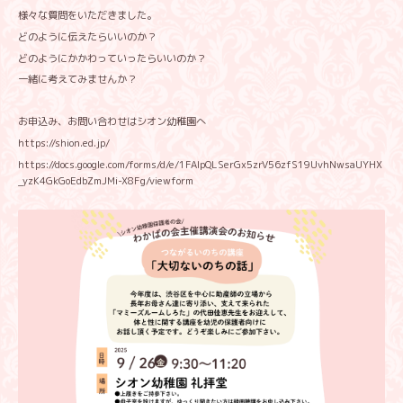
様々な質問をいただきました。
どのように伝えたらいいのか？
どのようにかかわっていったらいいのか？
一緒に考えてみませんか？
お申込み、お問い合わせはシオン幼稚園へ
https://shion.ed.jp/
https://docs.google.com/forms/d/e/1FAIpQLSerGx5zrV56zfS19UvhNwsaUYHX
_yzK4GkGoEdbZmJMi-X8Fg/viewform