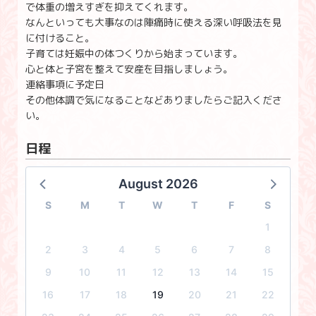
で体重の増えすぎを抑えてくれます。
なんといっても大事なのは陣痛時に使える深い呼吸法を見
に付けること。
子育ては妊娠中の体つくりから始まっています。
心と体と子宮を整えて安産を目指しましょう。
連絡事項に予定日
その他体調で気になることなどありましたらご記入くださ
い。
日程
August 2026
S
M
T
W
T
F
S
1
2
3
4
5
6
7
8
9
10
11
12
13
14
15
16
17
18
19
20
21
22