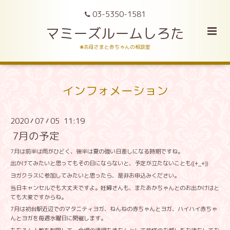
03-5350-1581
マミーズルームしろた
❀お母さまと赤ちゃんの相談室
インフォメーション
2020
07
05 11:19
/
/
7月の予定
7月は前半は雨がひどく、後半は夏の強い日差しになる時期ですね。
出かけてみたいと思ってもその日にならないと、予定が立たないことも((+_+))
ヨガクラスに参加してみたいと思ったら、是非お申込みください。
当日キャンセルでも大丈夫ですよ。妊婦さんも、またあかちゃんとのお出かけはと
ても大変ですからね。
7月は初台駅近辺でのマタニティヨガ、ねんねの赤ちゃんとヨガ、ハイハイ赤ちゃ
んとヨガを毎週水曜日に開催します。