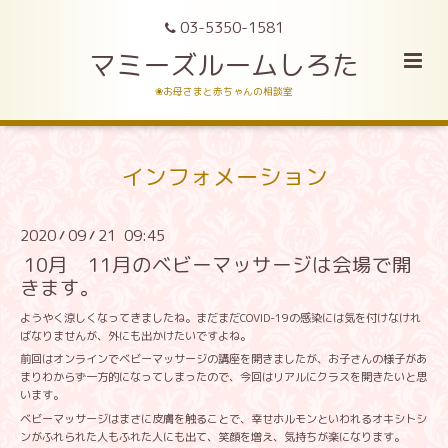
03-5350-1581
マミーズルームしろた
❀お母さまと赤ちゃんの相談室
インフォメーション
2020
09
21 09:45
/
/
10月 11月のベビーマッサージは会場で開
きます。
ようやく涼しくなってきましたね。まだまだCOVID-19の感染には気を付けなけれ
ばなりませんが、外にも出かけたいですよね。
前回はオンラインでベビーマッサージの講座を開きましたが、お子さんの様子があ
まりわからず一方的になってしまったので、今回はリアルにクラスを開きたいと思
います。
ベビーマッサージはまさに皮膚を触ることで、幸せホルモンといわれるオキシトシ
ンがふれられた人もふれた人にも出て、笑顔を増え、気持ちが楽になります。