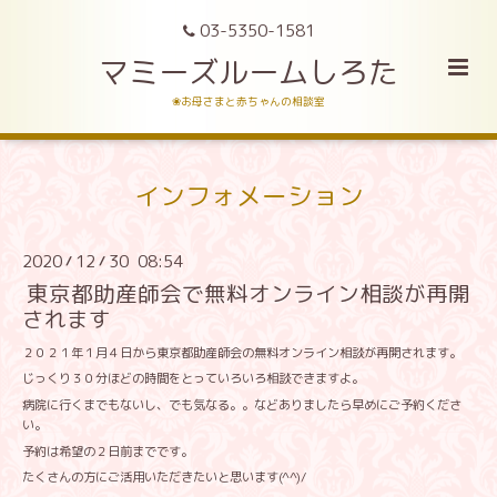
03-5350-1581
マミーズルームしろた
❀お母さまと赤ちゃんの相談室
インフォメーション
2020
12
30 08:54
/
/
東京都助産師会で無料オンライン相談が再開
されます
２０２１年１月４日から東京都助産師会の無料オンライン相談が再開されます。
じっくり３０分ほどの時間をとっていろいろ相談できますよ。
病院に行くまでもないし、でも気なる。。などありましたら早めにご予約くださ
い。
予約は希望の２日前までです。
たくさんの方にご活用いただきたいと思います(^^)/